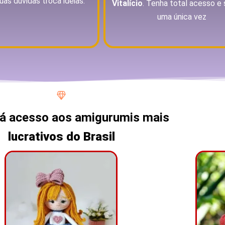
suas duvidas troca ideias.
Vitalício
. Tenha total acesso e
uma única vez
rá acesso aos amigurumis mais
lucrativos do Brasil