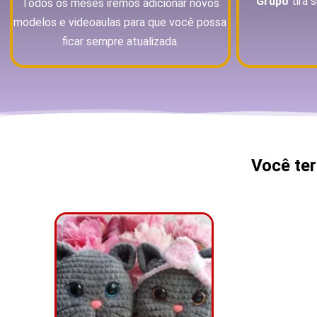
Grupo
tira 
Todos os meses iremos adicionar novos
modelos e videoaulas para que você possa
ficar sempre atualizada.
Você te