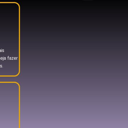
ais
ja fazer
s.