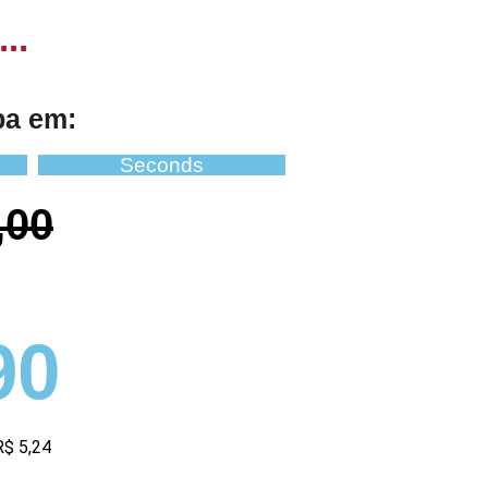
..
ba em:
Seconds
,00
90
R$ 5,24