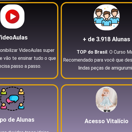
VideoAulas
+ de 3.918 Alunas
nibilizar VideoAulas super
TOP do Brasil
. O Curso M
e vão te ensinar tudo o que
Recomendado para você que dese
ecisa passo a passo.
lindas peças de amigurumi
po de Alunas
Acesso Vitalício